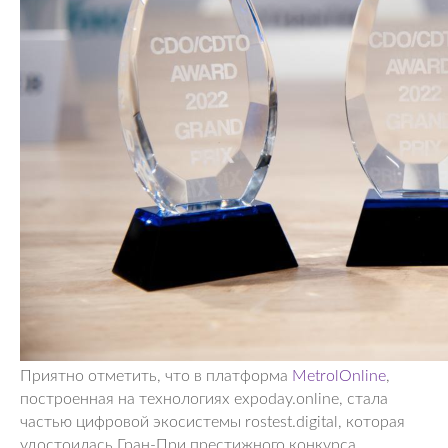
Приятно отметить, что в платформа
MetrolOnline
,
построенная на технологиях expoday.online, стала
частью цифровой экосистемы rostest.digital, которая
удостоилась Гран-При престижного конкурса