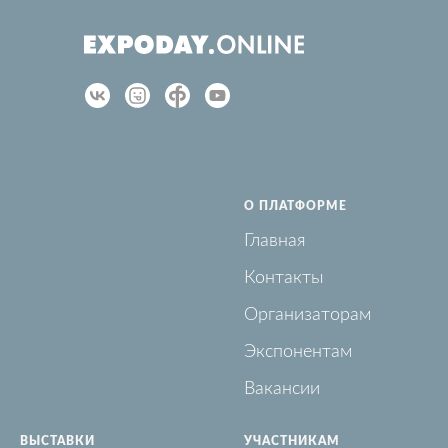
О ПЛАТФОРМЕ
Главная
Контакты
Организаторам
Экспонентам
Вакансии
ВЫСТАВКИ
УЧАСТНИКАМ