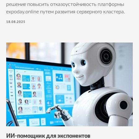
решение повысить отказоустойчивость платформы
expoday.online путем развития серверного кластера.
18.08.2025
ИИ-помощник для экспонентов