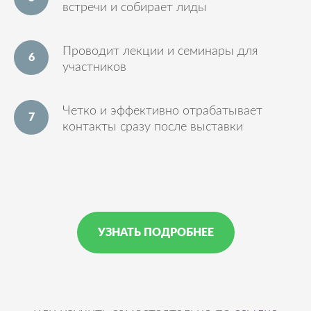
встречи и собирает лиды
Проводит лекции и семинары для
участников
Четко и эффективно отрабатывает
контакты сразу после выставки
УЗНАТЬ ПОДРОБНЕЕ