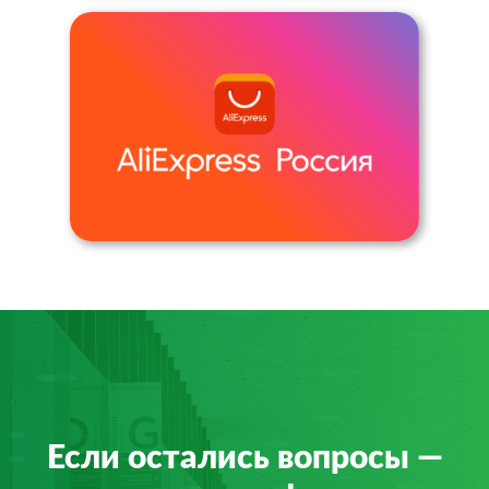
Если остались вопросы —