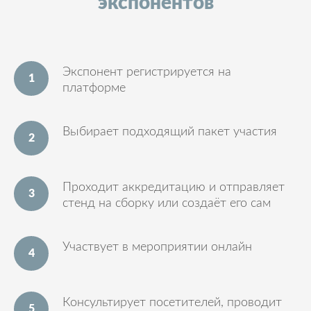
экспонентов
Экспонент регистрируется на
платформе
Выбирает подходящий пакет участия
Проходит аккредитацию и отправляет
стенд на сборку или создаёт его сам
Участвует в мероприятии онлайн
Консультирует посетителей, проводит