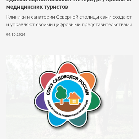
медицинских туристов
Клиники и санатории Северной столицы сами создают
и управляют своими цифровыми представительствами
04.10.2024