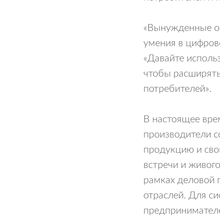
«Вынужденные ог
умения в цифрово
«Давайте использ
чтобы расширять
потребителей».
В настоящее вре
производители с
продукцию и сво
встречи и живог
рамках деловой 
отраслей. Для с
предпринимателе