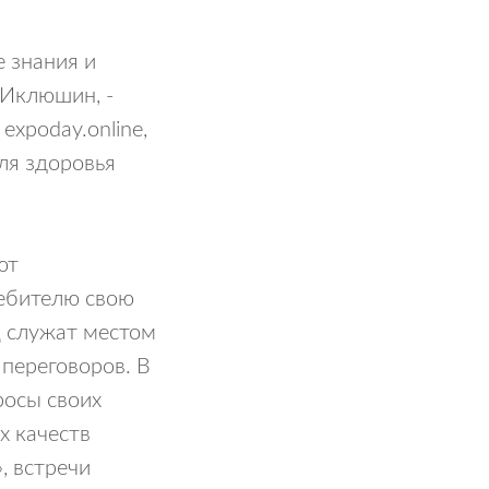
 знания и
 Иклюшин, -
xpoday.online,
ля здоровья
ют
ребителю свою
 служат местом
переговоров. В
росы своих
х качеств
, встречи