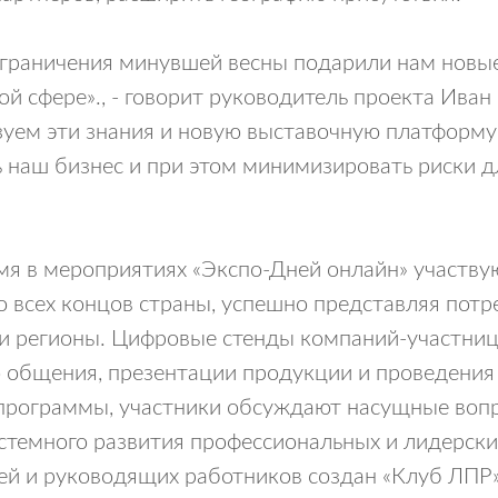
раничения минувшей весны подарили нам новые
й сфере»., - говорит руководитель проекта Иван
уем эти знания и новую выставочную платформу e
 наш бизнес и при этом минимизировать риски д
мя в мероприятиях «Экспо-Дней онлайн» участву
о всех концов страны, успешно представляя пот
и регионы. Цифровые стенды компаний-участниц
о общения, презентации продукции и проведения 
программы, участники обсуждают насущные воп
истемного развития профессиональных и лидерски
й и руководящих работников создан «Клуб ЛПР»