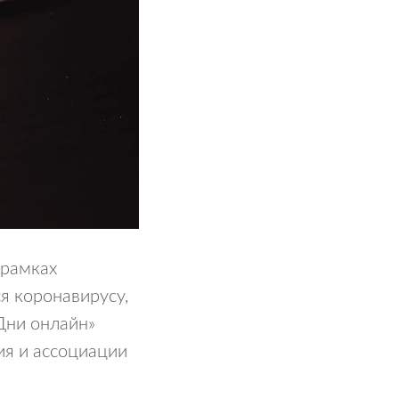
 рамках
я коронавирусу,
Дни онлайн»
я и ассоциации