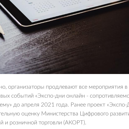
тно, организаторы продлевают все мероприятия в
вых событий «Экспо-дни онлайн - сопротивляемс
ему» до апреля 2021 года. Ранее проект «Экспо-
ельную оценку Министерства Цифрового развити
й и розничной торговли (АКОРТ).