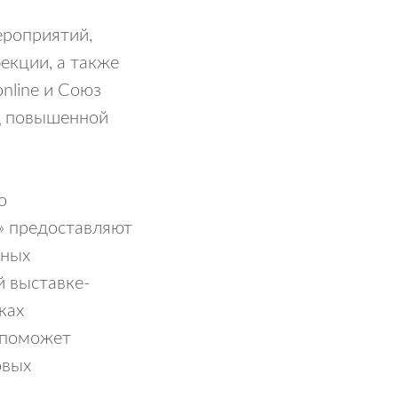
ероприятий,
екции, а также
nline и Союз
д повышенной
о
» предоставляют
чных
й выставке-
ках
. поможет
овых