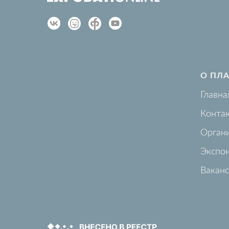
О ПЛ
Главна
Конта
Орган
Экспо
Вакан