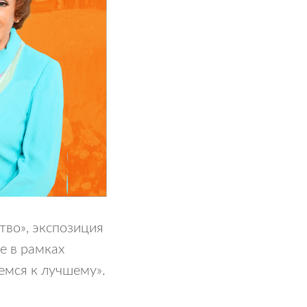
тво», экспозиция
e в рамках
емся к лучшему».