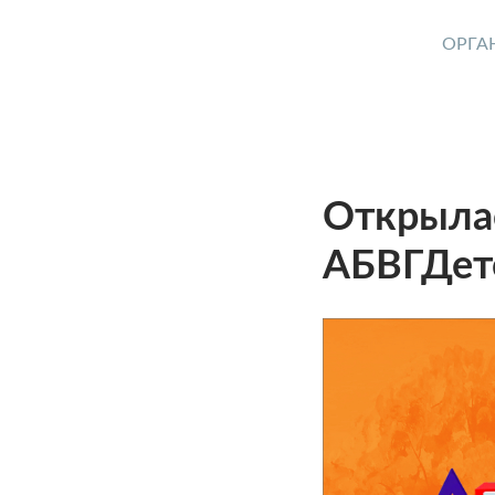
ОРГА
Открылас
АБВГДет