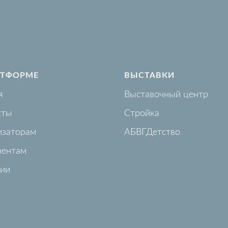
АТФОРМЕ
ВЫСТАВКИ
я
Выставочный центр
кты
Стройка
изаторам
АБВГДетство
нентам
сии