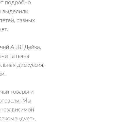
ет подробно
ы выделили
детей, разных
чет.
чей АБВГДейка,
ачи Татьяна
льная дискуссия,
ки.
чьи товары и
 отрасли. Мы
 независимой
рекомендует».