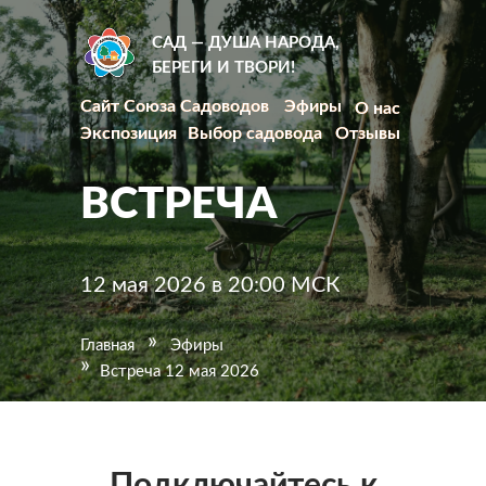
САД — ДУША НАРОДА,
БЕРЕГИ И ТВОРИ!
Сайт Союза Садоводов
Сайт Союза Садоводов
Эфиры
Эфиры
О нас
О нас
Экспозиция
Экспозиция
Выбор садовода
Выбор садовода
Отзывы
Отзывы
ВСТРЕЧА
12 мая 2026 в 20:00 МСК
»
Главная
Эфиры
»
Встреча 12 мая 2026